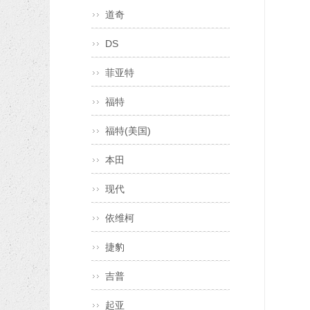
道奇
DS
菲亚特
福特
福特(美国)
本田
现代
依维柯
捷豹
吉普
起亚