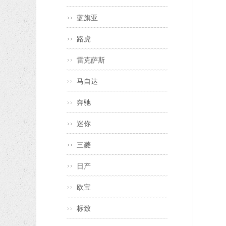
蓝旗亚
路虎
雷克萨斯
马自达
奔驰
迷你
三菱
日产
欧宝
标致