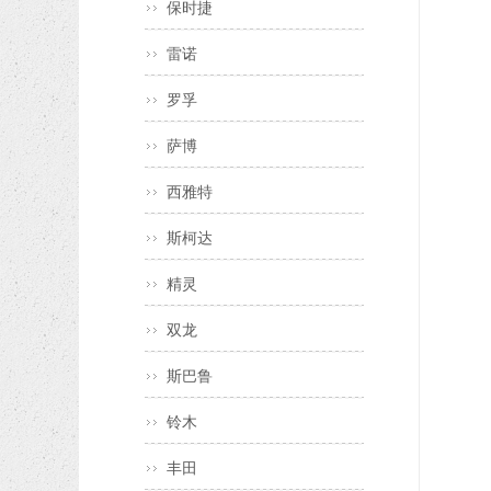
保时捷
雷诺
罗孚
萨博
西雅特
斯柯达
精灵
双龙
斯巴鲁
铃木
丰田