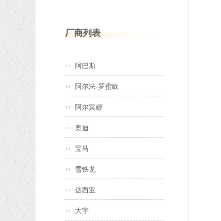
厂商列表
阿巴斯
阿尔法-罗蜜欧
阿尔宾娜
奥迪
宝马
雪铁龙
达西亚
大宇