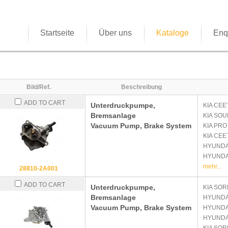
Startseite
Über uns
Kataloge
Enq
Bild/Ref.
Beschreibung
ADD TO CART
Unterdruckpumpe,
KIA
CEE'
Bremsanlage
KIA
SOUL
Vacuum Pump, Brake System
KIA
PRO 
KIA
CEE`
HYUND
HYUND
mehr...
28810-2A001
ADD TO CART
Unterdruckpumpe,
KIA
SORE
Bremsanlage
HYUND
Vacuum Pump, Brake System
HYUND
HYUND