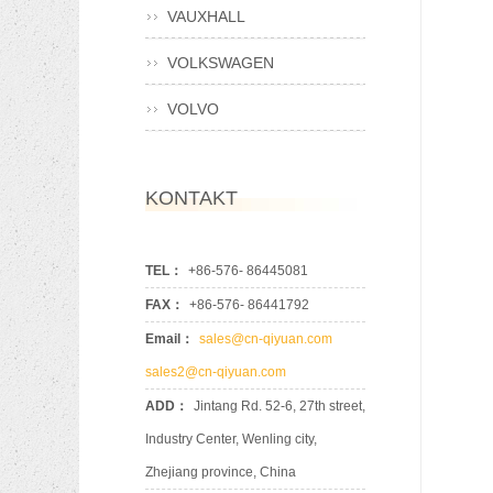
VAUXHALL
VOLKSWAGEN
VOLVO
KONTAKT
TEL：
+86-576- 86445081
FAX：
+86-576- 86441792
Email：
sales@cn-qiyuan.com
sales2@cn-qiyuan.com
ADD：
Jintang Rd. 52-6, 27th street,
Industry Center, Wenling city,
Zhejiang province, China