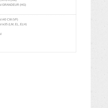
NTO II (XM)
AI
GRANDEUR (HG)
AI
i40 CW (VF)
AI
ix35 (LM, EL, ELH)
I