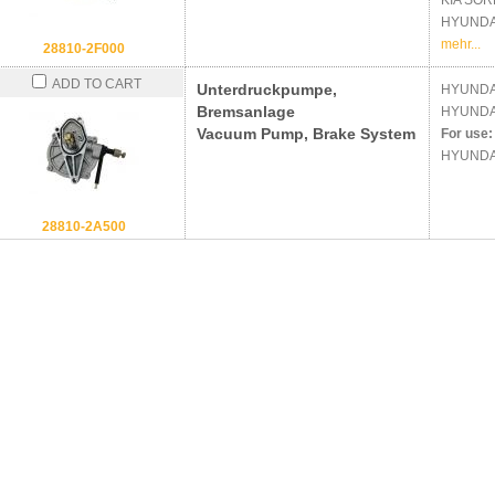
KIA
SORE
HYUND
mehr...
28810-2F000
ADD TO CART
Unterdruckpumpe,
HYUND
Bremsanlage
HYUND
Vacuum Pump, Brake System
For use:
HYUNDA
28810-2A500