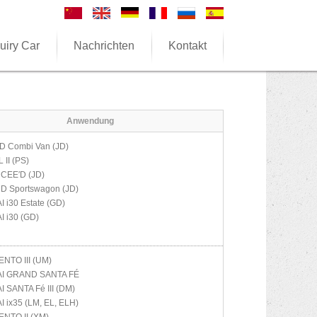
uiry Car
Nachrichten
Kontakt
Anwendung
D Combi Van (JD)
 II (PS)
CEE′D (JD)
D Sportswagon (JD)
AI
i30 Estate (GD)
AI
i30 (GD)
NTO III (UM)
AI
GRAND SANTA FÉ
AI
SANTA Fé III (DM)
AI
ix35 (LM, EL, ELH)